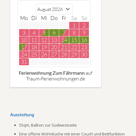
Mo
Di
Mi
Do
Fr
Sa
So
1
2
3
4
5
6
7
8
9
10
11
12
13
14
15
16
17
18
19
20
21
22
23
24
25
26
27
28
29
30
31
Ferienwohnung Zum Fährmann
auf
Traum-Ferienwohnungen.de
Ausstattung
55qm, Balkon zur Südwestseite
Eine offene Wohnküche mit einer Couch und Bettfunktion