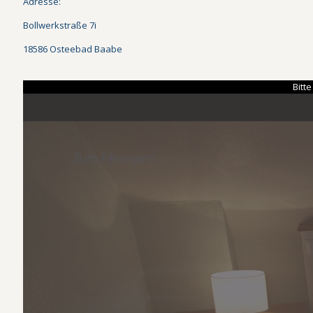
Adresse:
Bollwerkstraße 7i
18586 Osteebad Baabe
Bitt