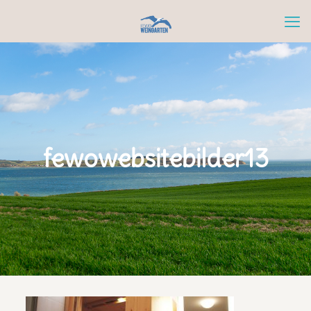
fewowebsitebilder13